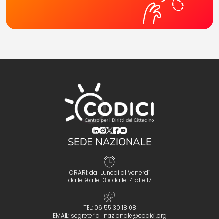
(opens in a new tab)
(opens in a new tab)
(opens in a new tab)
(opens in a new tab)
(opens in a new tab)
SEDE NAZIONALE
ORARI: dal Lunedì al Venerdì
dalle 9 alle 13 e dalle 14 alle 17
TEL: 06 55 30 18 08
EMAIL:
segreteria_nazionale@codici.org