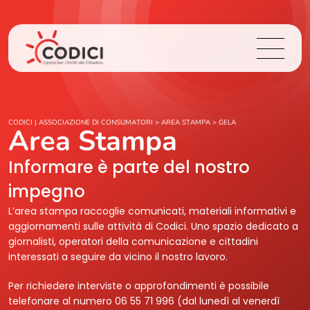
Chi Siamo
CODICI | ASSOCIAZIONE DI CONSUMATORI
>
AREA STAMPA
>
GELA
Area Stampa
Cosa Facciamo
Informare è parte del nostro
impegno
Area Stampa
L’area stampa raccoglie comunicati, materiali informativi e
aggiornamenti sulle attività di Codici. Uno spazio dedicato a
Contatti
giornalisti, operatori della comunicazione e cittadini
interessati a seguire da vicino il nostro lavoro.
Login
Per richiedere interviste o approfondimenti è possibile
telefonare al numero 06 55 71 996 (dal lunedì al venerdì