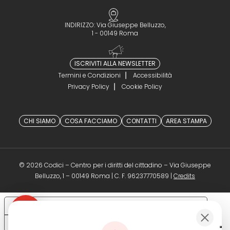
INDIRIZZO: Via Giuseppe Belluzzo,
1 - 00149 Roma
ISCRIVITI ALLA NEWSLETTER
Termini e Condizioni
Accessibilità
Privacy Policy
Cookie Policy
CHI SIAMO
COSA FACCIAMO
CONTATTI
AREA STAMPA
© 2026 Codici – Centro per i diritti del cittadino – Via Giuseppe
(opens in a 
Belluzzo, 1 – 00149 Roma | C. F. 96237770589 |
Credits
Le tue preferenze relative alla privacy
Informativa sulla raccolta