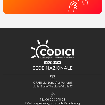
(opens in a new tab)
(opens in a new tab)
(opens in a new tab)
(opens in a new tab)
(opens in a new tab)
SEDE NAZIONALE
ORARI: dal Lunedì al Venerdì
dalle 9 alle 13 e dalle 14 alle 17
TEL: 06 55 30 18 08
EMAIL:
segreteria_nazionale@codici.org