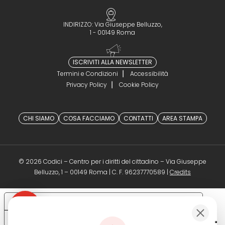
INDIRIZZO: Via Giuseppe Belluzzo,
1 - 00149 Roma
ISCRIVITI ALLA NEWSLETTER
Termini e Condizioni
Accessibilità
Privacy Policy
Cookie Policy
CHI SIAMO
COSA FACCIAMO
CONTATTI
AREA STAMPA
© 2026 Codici – Centro per i diritti del cittadino – Via Giuseppe
(opens in a 
Belluzzo, 1 – 00149 Roma | C. F. 96237770589 |
Credits
Le tue preferenze relative alla privacy
Informativa sulla raccolta