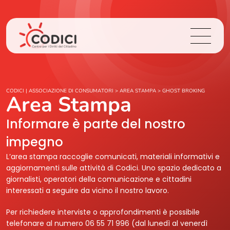
Chi Siamo
CODICI | ASSOCIAZIONE DI CONSUMATORI
>
AREA STAMPA
>
GHOST BROKING
Area Stampa
Cosa Facciamo
Informare è parte del nostro
impegno
Area Stampa
L’area stampa raccoglie comunicati, materiali informativi e
aggiornamenti sulle attività di Codici. Uno spazio dedicato a
Contatti
giornalisti, operatori della comunicazione e cittadini
interessati a seguire da vicino il nostro lavoro.
Login
Per richiedere interviste o approfondimenti è possibile
telefonare al numero 06 55 71 996 (dal lunedì al venerdì