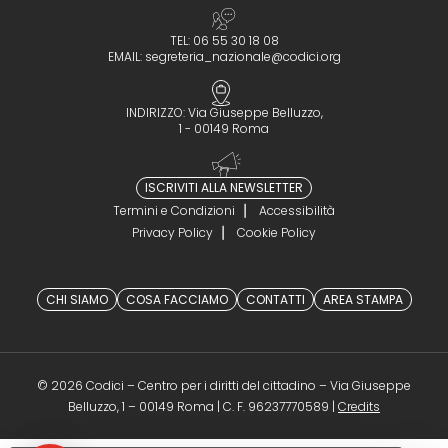
TEL: 06 55 30 18 08
EMAIL:
segreteria_nazionale@codici.org
INDIRIZZO: Via Giuseppe Belluzzo,
1 - 00149 Roma
ISCRIVITI ALLA NEWSLETTER
Termini e Condizioni
Accessibilità
Privacy Policy
Cookie Policy
CHI SIAMO
COSA FACCIAMO
CONTATTI
AREA STAMPA
© 2026 Codici – Centro per i diritti del cittadino – Via Giuseppe
(opens in a 
Belluzzo, 1 – 00149 Roma | C. F. 96237770589 |
Credits