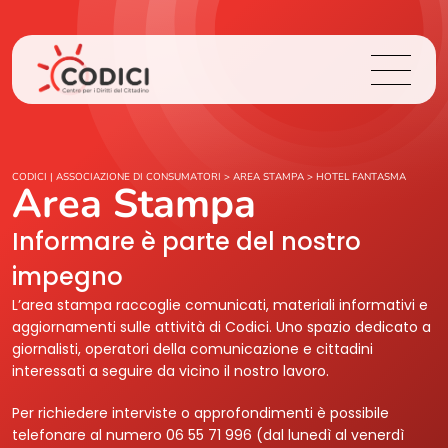
Chi Siamo
CODICI | ASSOCIAZIONE DI CONSUMATORI
>
AREA STAMPA
>
HOTEL FANTASMA
Area Stampa
Cosa Facciamo
Informare è parte del nostro
impegno
Area Stampa
L’area stampa raccoglie comunicati, materiali informativi e
aggiornamenti sulle attività di Codici. Uno spazio dedicato a
Contatti
giornalisti, operatori della comunicazione e cittadini
interessati a seguire da vicino il nostro lavoro.
Login
Per richiedere interviste o approfondimenti è possibile
telefonare al numero 06 55 71 996 (dal lunedì al venerdì