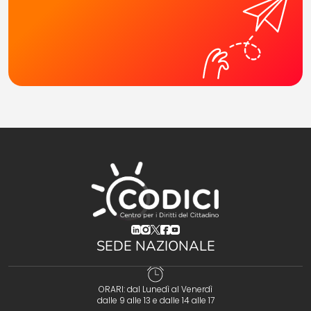
(opens in a new tab)
(opens in a new tab)
(opens in a new tab)
(opens in a new tab)
(opens in a new tab)
SEDE NAZIONALE
ORARI: dal Lunedì al Venerdì
dalle 9 alle 13 e dalle 14 alle 17