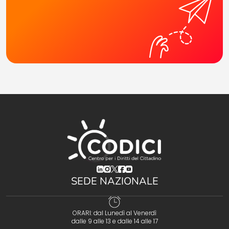
(opens in a new tab)
(opens in a new tab)
(opens in a new tab)
(opens in a new tab)
(opens in a new tab)
SEDE NAZIONALE
ORARI: dal Lunedì al Venerdì
dalle 9 alle 13 e dalle 14 alle 17