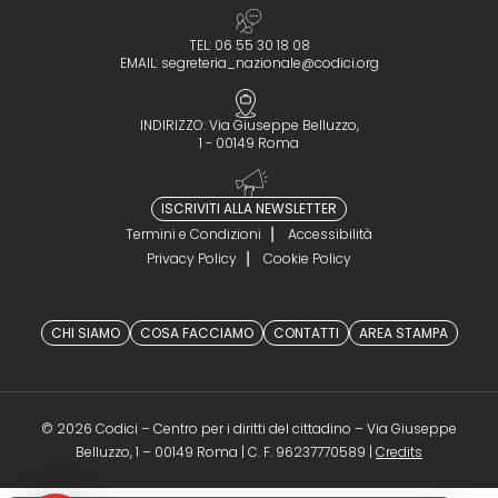
TEL: 06 55 30 18 08
EMAIL:
segreteria_nazionale@codici.org
INDIRIZZO: Via Giuseppe Belluzzo,
1 - 00149 Roma
ISCRIVITI ALLA NEWSLETTER
Termini e Condizioni
Accessibilità
Privacy Policy
Cookie Policy
CHI SIAMO
COSA FACCIAMO
CONTATTI
AREA STAMPA
© 2026 Codici – Centro per i diritti del cittadino – Via Giuseppe
(opens in a 
Belluzzo, 1 – 00149 Roma | C. F. 96237770589 |
Credits