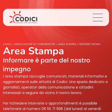
Chi Siamo
CODICI | ASSOCIAZIONE DI CONSUMATORI
>
AREA STAMPA
>
INTERNET DOWN
Area Stampa
Cosa Facciamo
Informare è parte del nostro
impegno
Area Stampa
L’area stampa raccoglie comunicati, materiali informativi e
aggiornamenti sulle attività di Codici. Uno spazio dedicato a
Contatti
giornalisti, operatori della comunicazione e cittadini
interessati a seguire da vicino il nostro lavoro.
Login
Per richiedere interviste o approfondimenti è possibile
telefonare al numero 06 55 71 996 (dal lunedì al venerdì