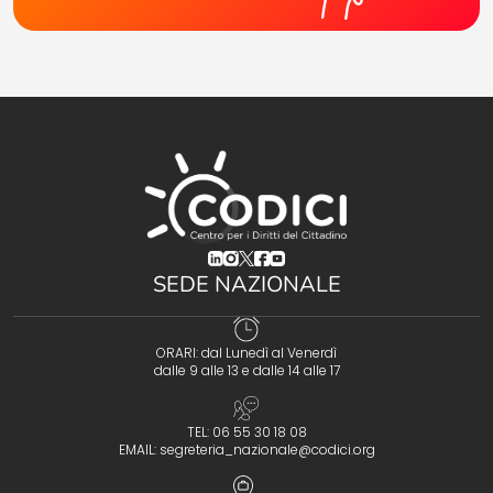
(opens in a new tab)
(opens in a new tab)
(opens in a new tab)
(opens in a new tab)
(opens in a new tab)
SEDE NAZIONALE
ORARI: dal Lunedì al Venerdì
dalle 9 alle 13 e dalle 14 alle 17
TEL: 06 55 30 18 08
EMAIL:
segreteria_nazionale@codici.org