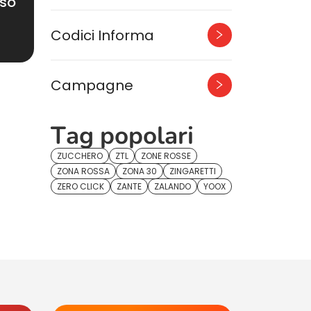
aso
Codici Informa
Campagne
Tag popolari
ZUCCHERO
ZTL
ZONE ROSSE
ZONA ROSSA
ZONA 30
ZINGARETTI
ZERO CLICK
ZANTE
ZALANDO
YOOX