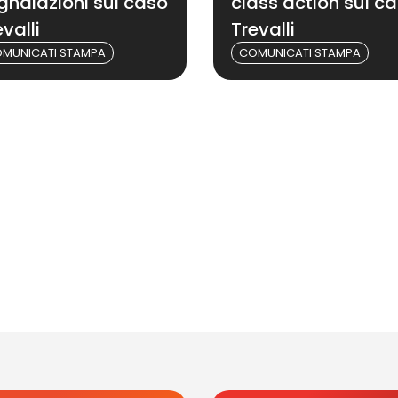
gnalazioni sul caso
class action sul c
valli
Trevalli
MUNICATI STAMPA
COMUNICATI STAMPA