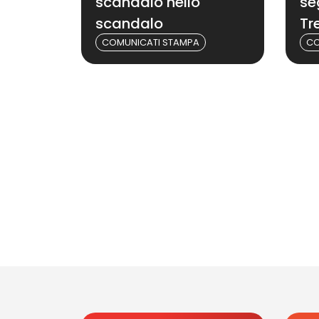
scandalo nello
se
scandalo
Tre
COMUNICATI STAMPA
CO