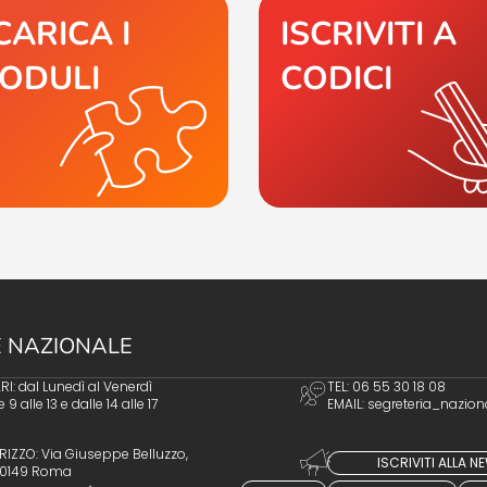
CARICA I
ISCRIVITI A
ODULI
CODICI
 NAZIONALE
I: dal Lunedì al Venerdì
TEL: 06 55 30 18 08
e 9 alle 13 e dalle 14 alle 17
EMAIL:
segreteria_nazion
RIZZO: Via Giuseppe Belluzzo,
ISCRIVITI ALLA 
 00149 Roma