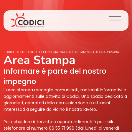
Chi Siamo
CODICI | ASSOCIAZIONE DI CONSUMATORI
>
AREA STAMPA
>
LOTTA ALL'USURA
Area Stampa
Cosa Facciamo
Informare è parte del nostro
impegno
Area Stampa
L’area stampa raccoglie comunicati, materiali informativi e
aggiornamenti sulle attività di Codici. Uno spazio dedicato a
Contatti
giornalisti, operatori della comunicazione e cittadini
interessati a seguire da vicino il nostro lavoro.
Login
Per richiedere interviste o approfondimenti è possibile
telefonare al numero 06 55 71 996 (dal lunedì al venerdì