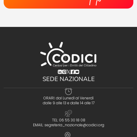
(opens in a new tab)
(opens in a new tab)
(opens in a new tab)
(opens in a new tab)
(opens in a new tab)
SEDE NAZIONALE
ORARI: dal Lunedì al Venerdì
dalle 9 alle 13 e dalle 14 alle 17
TEL: 06 55 30 18 08
EMAIL:
segreteria_nazionale@codici.org