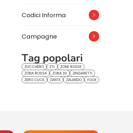
Codici Informa
Campagne
Tag popolari
ZUCCHERO
ZTL
ZONE ROSSE
ZONA ROSSA
ZONA 30
ZINGARETTI
ZERO CLICK
ZANTE
ZALANDO
YOOX