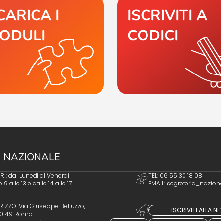
CARICA I
ISCRIVITI A
ODULI
CODICI
 NAZIONALE
I: dal Lunedì al Venerdì
TEL: 06 55 30 18 08
e 9 alle 13 e dalle 14 alle 17
EMAIL:
segreteria_nazion
RIZZO: Via Giuseppe Belluzzo,
ISCRIVITI ALLA 
 00149 Roma