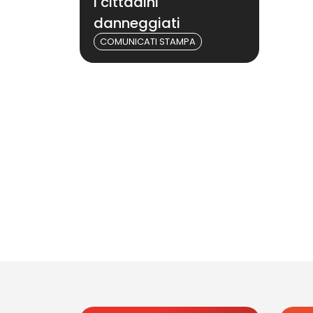
i cittadini
danneggiati
COMUNICATI STAMPA