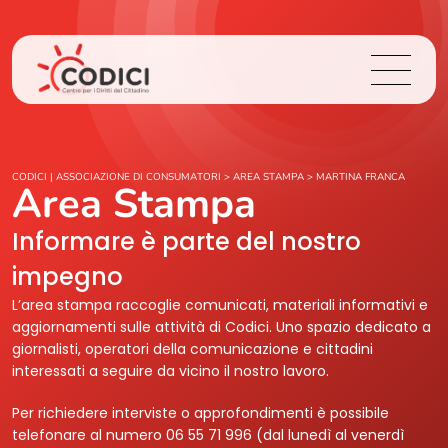
Chi Siamo
CODICI | ASSOCIAZIONE DI CONSUMATORI
>
AREA STAMPA
>
MARTINA FRANCA
Area Stampa
Cosa Facciamo
Informare è parte del nostro
impegno
Area Stampa
L’area stampa raccoglie comunicati, materiali informativi e
aggiornamenti sulle attività di Codici. Uno spazio dedicato a
Contatti
giornalisti, operatori della comunicazione e cittadini
interessati a seguire da vicino il nostro lavoro.
Login
Per richiedere interviste o approfondimenti è possibile
telefonare al numero 06 55 71 996 (dal lunedì al venerdì