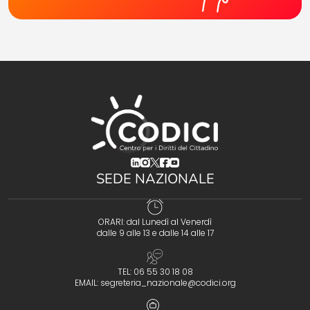
(opens in a new tab)
(opens in a new tab)
(opens in a new tab)
(opens in a new tab)
(opens in a new tab)
SEDE NAZIONALE
ORARI: dal Lunedì al Venerdì
dalle 9 alle 13 e dalle 14 alle 17
TEL: 06 55 30 18 08
EMAIL:
segreteria_nazionale@codici.org