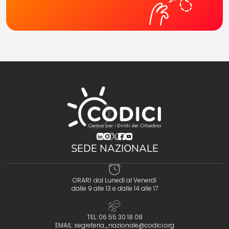
(opens in a new tab)
(opens in a new tab)
(opens in a new tab)
(opens in a new tab)
(opens in a new tab)
SEDE NAZIONALE
ORARI: dal Lunedì al Venerdì
dalle 9 alle 13 e dalle 14 alle 17
TEL: 06 55 30 18 08
EMAIL:
segreteria_nazionale@codici.org