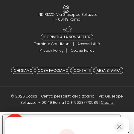
INDIRIZZO: Via Giuseppe Belluzzo,
1 - 00149 Roma
ISCRIVITI ALLA NEWSLETTER
Termini e Condizioni
Accessibilità
Privacy Policy
Cookie Policy
CHI SIAMO
COSA FACCIAMO
CONTATTI
AREA STAMPA
© 2026 Codici – Centro per i diritti del cittadino – Via Giuseppe
(opens in a 
Belluzzo, 1 – 00149 Roma | C. F. 96237770589 |
Credits
Le tue preferenze relative alla privacy
Informativa sulla raccolta