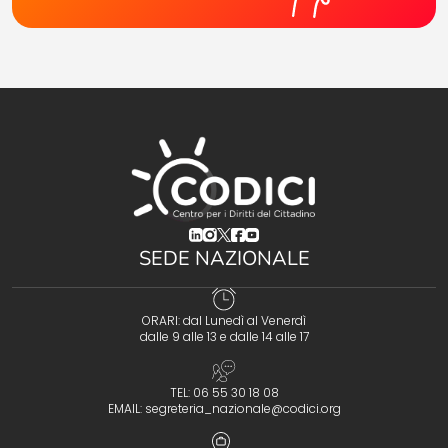
(opens in a new tab)
(opens in a new tab)
(opens in a new tab)
(opens in a new tab)
(opens in a new tab)
SEDE NAZIONALE
ORARI: dal Lunedì al Venerdì
dalle 9 alle 13 e dalle 14 alle 17
TEL: 06 55 30 18 08
EMAIL:
segreteria_nazionale@codici.org