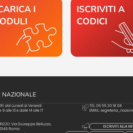
CARICA I
ISCRIVITI A
ODULI
CODICI
 NAZIONALE
I: dal Lunedì al Venerdì
TEL: 06 55 30 18 08
e 9 alle 13 e dalle 14 alle 17
EMAIL:
segreteria_nazion
RIZZO: Via Giuseppe Belluzzo,
ISCRIVITI ALLA 
 00149 Roma