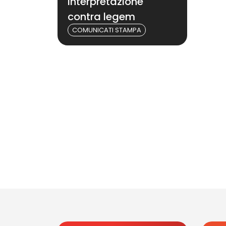
interpretazione
contra legem
COMUNICATI STAMPA