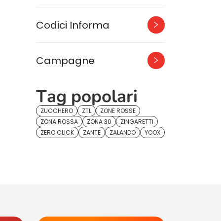
Codici Informa
Campagne
Tag popolari
ZUCCHERO
ZTL
ZONE ROSSE
ZONA ROSSA
ZONA 30
ZINGARETTI
ZERO CLICK
ZANTE
ZALANDO
YOOX