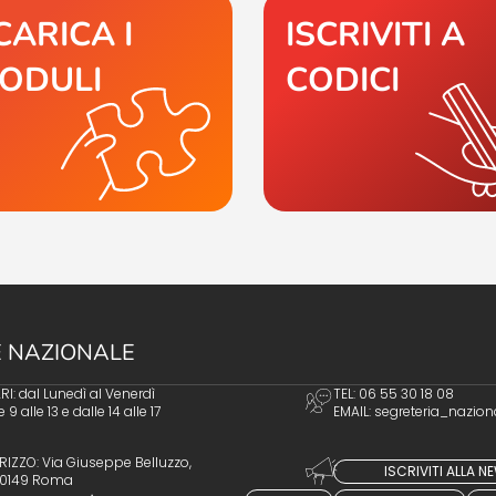
CARICA I
ISCRIVITI A
ODULI
CODICI
 NAZIONALE
I: dal Lunedì al Venerdì
TEL: 06 55 30 18 08
e 9 alle 13 e dalle 14 alle 17
EMAIL:
segreteria_nazion
RIZZO: Via Giuseppe Belluzzo,
ISCRIVITI ALLA 
 00149 Roma