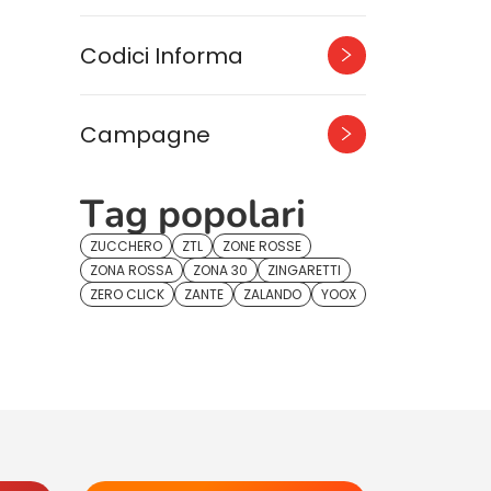
Codici Informa
Campagne
Tag popolari
ZUCCHERO
ZTL
ZONE ROSSE
ZONA ROSSA
ZONA 30
ZINGARETTI
ZERO CLICK
ZANTE
ZALANDO
YOOX