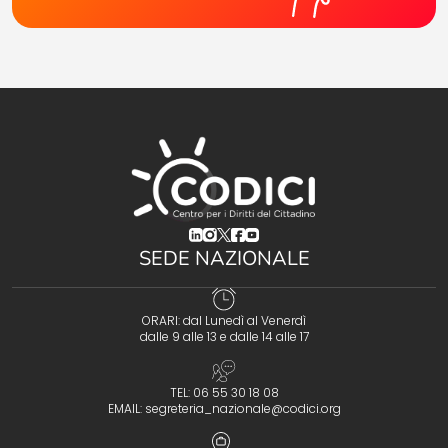
(opens in a new tab)
(opens in a new tab)
(opens in a new tab)
(opens in a new tab)
(opens in a new tab)
SEDE NAZIONALE
ORARI: dal Lunedì al Venerdì
dalle 9 alle 13 e dalle 14 alle 17
TEL: 06 55 30 18 08
EMAIL:
segreteria_nazionale@codici.org