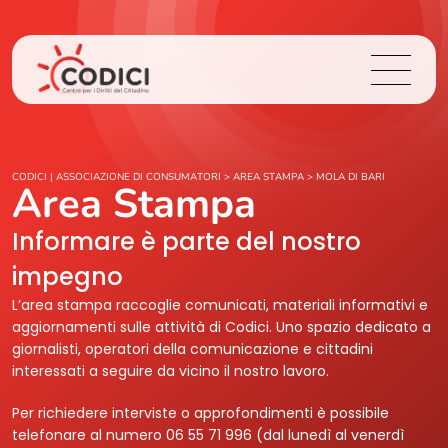
Chi Siamo
CODICI | ASSOCIAZIONE DI CONSUMATORI
>
AREA STAMPA
>
MOLA DI BARI
Area Stampa
Cosa Facciamo
Informare è parte del nostro
impegno
Area Stampa
L’area stampa raccoglie comunicati, materiali informativi e
aggiornamenti sulle attività di Codici. Uno spazio dedicato a
Contatti
giornalisti, operatori della comunicazione e cittadini
interessati a seguire da vicino il nostro lavoro.
Login
Per richiedere interviste o approfondimenti è possibile
telefonare al numero 06 55 71 996 (dal lunedì al venerdì