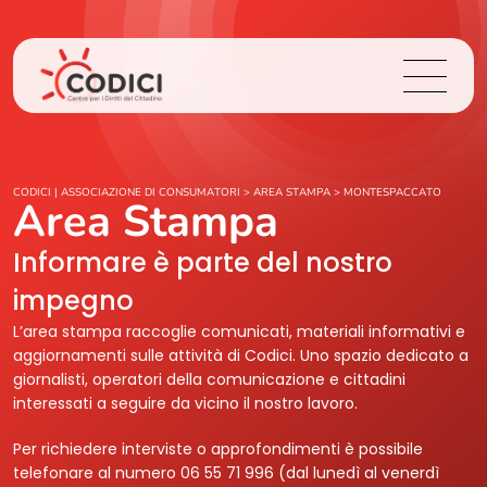
Chi Siamo
CODICI | ASSOCIAZIONE DI CONSUMATORI
>
AREA STAMPA
>
MONTESPACCATO
Area Stampa
Cosa Facciamo
Informare è parte del nostro
impegno
Area Stampa
L’area stampa raccoglie comunicati, materiali informativi e
aggiornamenti sulle attività di Codici. Uno spazio dedicato a
Contatti
giornalisti, operatori della comunicazione e cittadini
interessati a seguire da vicino il nostro lavoro.
Login
Per richiedere interviste o approfondimenti è possibile
telefonare al numero 06 55 71 996 (dal lunedì al venerdì