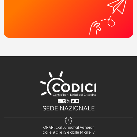
(opens in a new tab)
(opens in a new tab)
(opens in a new tab)
(opens in a new tab)
(opens in a new tab)
SEDE NAZIONALE
ORARI: dal Lunedì al Venerdì
dalle 9 alle 13 e dalle 14 alle 17