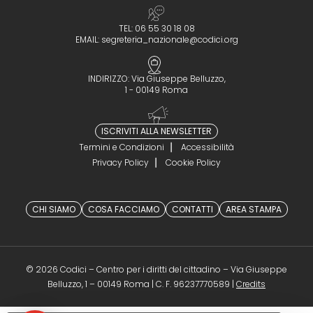
TEL: 06 55 30 18 08
EMAIL:
segreteria_nazionale@codici.org
INDIRIZZO: Via Giuseppe Belluzzo,
1 - 00149 Roma
ISCRIVITI ALLA NEWSLETTER
Termini e Condizioni
Accessibilità
Privacy Policy
Cookie Policy
CHI SIAMO
COSA FACCIAMO
CONTATTI
AREA STAMPA
© 2026 Codici – Centro per i diritti del cittadino – Via Giuseppe
(opens in a 
Belluzzo, 1 – 00149 Roma | C. F. 96237770589 |
Credits