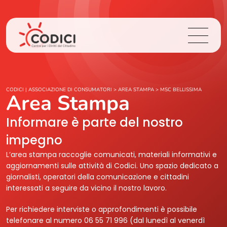
Chi Siamo
CODICI | ASSOCIAZIONE DI CONSUMATORI
>
AREA STAMPA
>
MSC BELLISSIMA
Area Stampa
Cosa Facciamo
Informare è parte del nostro
impegno
Area Stampa
L’area stampa raccoglie comunicati, materiali informativi e
aggiornamenti sulle attività di Codici. Uno spazio dedicato a
Contatti
giornalisti, operatori della comunicazione e cittadini
interessati a seguire da vicino il nostro lavoro.
Login
Per richiedere interviste o approfondimenti è possibile
telefonare al numero 06 55 71 996 (dal lunedì al venerdì