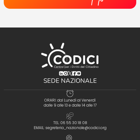
(opens in a new tab)
(opens in a new tab)
(opens in a new tab)
(opens in a new tab)
(opens in a new tab)
SEDE NAZIONALE
ORARI: dal Lunedì al Venerdì
dalle 9 alle 13 e dalle 14 alle 17
TEL: 06 55 30 18 08
EMAIL:
segreteria_nazionale@codici.org