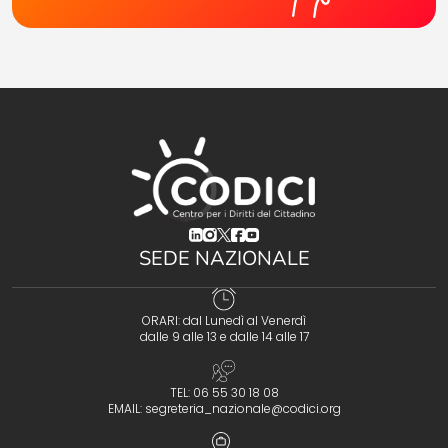
(opens in a new tab)
(opens in a new tab)
(opens in a new tab)
(opens in a new tab)
(opens in a new tab)
SEDE NAZIONALE
ORARI: dal Lunedì al Venerdì
dalle 9 alle 13 e dalle 14 alle 17
TEL: 06 55 30 18 08
EMAIL:
segreteria_nazionale@codici.org