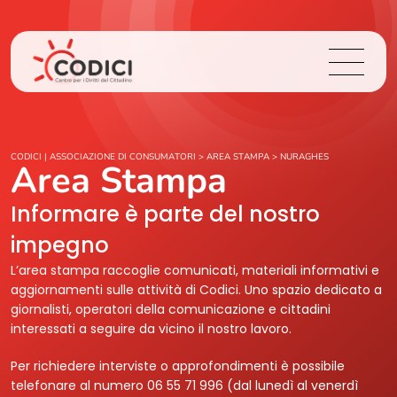
Chi Siamo
CODICI | ASSOCIAZIONE DI CONSUMATORI
>
AREA STAMPA
>
NURAGHES
Area Stampa
Cosa Facciamo
Informare è parte del nostro
impegno
Area Stampa
L’area stampa raccoglie comunicati, materiali informativi e
aggiornamenti sulle attività di Codici. Uno spazio dedicato a
Contatti
giornalisti, operatori della comunicazione e cittadini
interessati a seguire da vicino il nostro lavoro.
Login
Per richiedere interviste o approfondimenti è possibile
telefonare al numero 06 55 71 996 (dal lunedì al venerdì