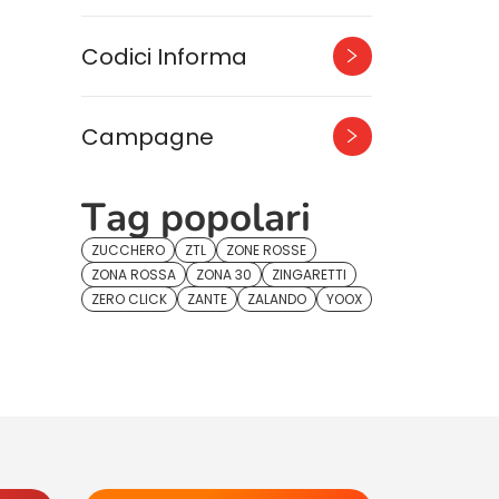
Codici Informa
Campagne
Tag popolari
ZUCCHERO
ZTL
ZONE ROSSE
ZONA ROSSA
ZONA 30
ZINGARETTI
ZERO CLICK
ZANTE
ZALANDO
YOOX