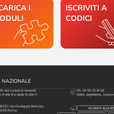
CARICA I
ISCRIVITI A
ODULI
CODICI
 NAZIONALE
I: dal Lunedì al Venerdì
TEL: 06 55 30 18 08
e 9 alle 13 e dalle 14 alle 17
EMAIL:
segreteria_nazion
RIZZO: Via Giuseppe Belluzzo,
ISCRIVITI ALLA 
 00149 Roma