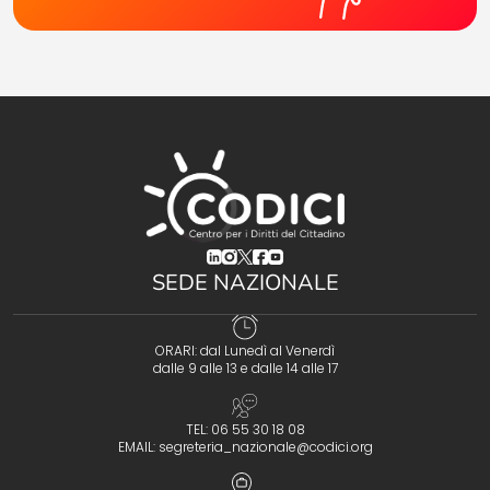
(opens in a new tab)
(opens in a new tab)
(opens in a new tab)
(opens in a new tab)
(opens in a new tab)
SEDE NAZIONALE
ORARI: dal Lunedì al Venerdì
dalle 9 alle 13 e dalle 14 alle 17
TEL: 06 55 30 18 08
EMAIL:
segreteria_nazionale@codici.org