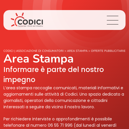
Chi Siamo
CODICI | ASSOCIAZIONE DI CONSUMATORI
>
AREA STAMPA
>
OFFERTE PUBBLICITARIE
Area Stampa
Cosa Facciamo
Informare è parte del nostro
impegno
Area Stampa
L’area stampa raccoglie comunicati, materiali informativi e
aggiornamenti sulle attività di Codici. Uno spazio dedicato a
Contatti
giornalisti, operatori della comunicazione e cittadini
interessati a seguire da vicino il nostro lavoro.
Login
Per richiedere interviste o approfondimenti è possibile
telefonare al numero 06 55 71 996 (dal lunedì al venerdì