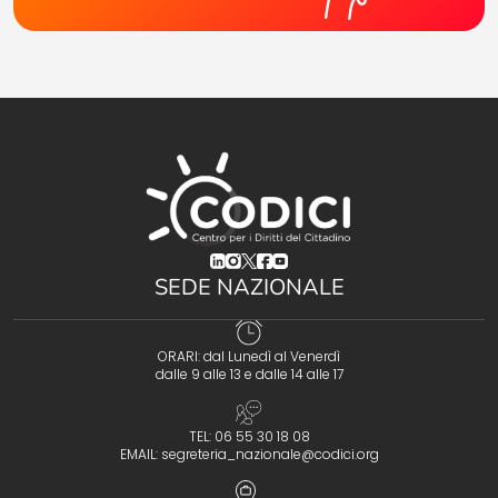
(opens in a new tab)
(opens in a new tab)
(opens in a new tab)
(opens in a new tab)
(opens in a new tab)
SEDE NAZIONALE
ORARI: dal Lunedì al Venerdì
dalle 9 alle 13 e dalle 14 alle 17
TEL: 06 55 30 18 08
EMAIL:
segreteria_nazionale@codici.org