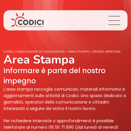
Chi Siamo
CODICI | ASSOCIAZIONE DI CONSUMATORI
>
AREA STAMPA
>
ORARIO APERTURA
Area Stampa
Cosa Facciamo
Informare è parte del nostro
impegno
Area Stampa
L’area stampa raccoglie comunicati, materiali informativi e
aggiornamenti sulle attività di Codici. Uno spazio dedicato a
Contatti
giornalisti, operatori della comunicazione e cittadini
interessati a seguire da vicino il nostro lavoro.
Login
Per richiedere interviste o approfondimenti è possibile
telefonare al numero 06 55 71 996 (dal lunedì al venerdì