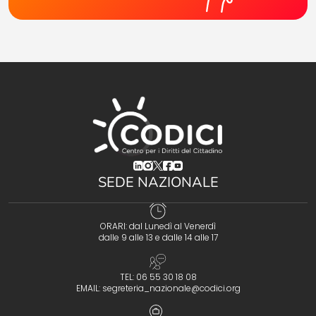
(opens in a new tab)
(opens in a new tab)
(opens in a new tab)
(opens in a new tab)
(opens in a new tab)
SEDE NAZIONALE
ORARI: dal Lunedì al Venerdì
dalle 9 alle 13 e dalle 14 alle 17
TEL: 06 55 30 18 08
EMAIL:
segreteria_nazionale@codici.org