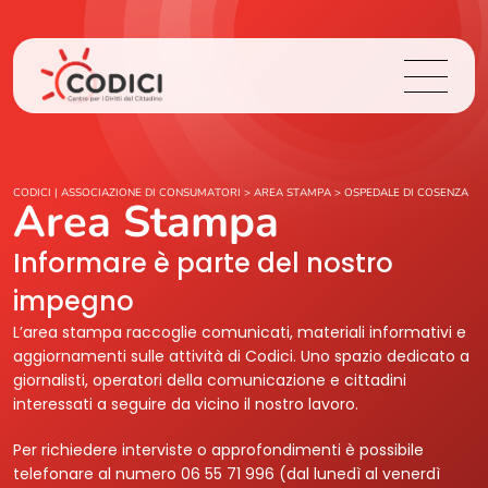
Chi Siamo
CODICI | ASSOCIAZIONE DI CONSUMATORI
>
AREA STAMPA
>
OSPEDALE DI COSENZA
Area Stampa
Cosa Facciamo
Informare è parte del nostro
impegno
Area Stampa
L’area stampa raccoglie comunicati, materiali informativi e
aggiornamenti sulle attività di Codici. Uno spazio dedicato a
Contatti
giornalisti, operatori della comunicazione e cittadini
interessati a seguire da vicino il nostro lavoro.
Login
Per richiedere interviste o approfondimenti è possibile
telefonare al numero 06 55 71 996 (dal lunedì al venerdì