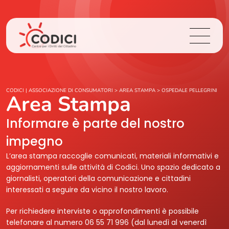
Chi Siamo
CODICI | ASSOCIAZIONE DI CONSUMATORI
>
AREA STAMPA
>
OSPEDALE PELLEGRINI
Area Stampa
Cosa Facciamo
Informare è parte del nostro
impegno
Area Stampa
L’area stampa raccoglie comunicati, materiali informativi e
aggiornamenti sulle attività di Codici. Uno spazio dedicato a
Contatti
giornalisti, operatori della comunicazione e cittadini
interessati a seguire da vicino il nostro lavoro.
Login
Per richiedere interviste o approfondimenti è possibile
telefonare al numero 06 55 71 996 (dal lunedì al venerdì