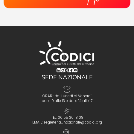
(opens in a new tab)
(opens in a new tab)
(opens in a new tab)
(opens in a new tab)
(opens in a new tab)
SEDE NAZIONALE
ORARI: dal Lunedì al Venerdì
dalle 9 alle 13 e dalle 14 alle 17
TEL: 06 55 30 18 08
EMAIL:
segreteria_nazionale@codici.org