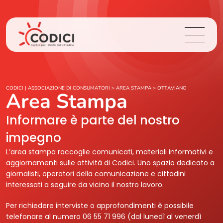
Chi Siamo
CODICI | ASSOCIAZIONE DI CONSUMATORI
>
AREA STAMPA
>
OTTAVIANO
Area Stampa
Cosa Facciamo
Informare è parte del nostro
impegno
Area Stampa
L’area stampa raccoglie comunicati, materiali informativi e
aggiornamenti sulle attività di Codici. Uno spazio dedicato a
Contatti
giornalisti, operatori della comunicazione e cittadini
interessati a seguire da vicino il nostro lavoro.
Login
Per richiedere interviste o approfondimenti è possibile
telefonare al numero 06 55 71 996 (dal lunedì al venerdì