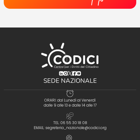
(opens in a new tab)
(opens in a new tab)
(opens in a new tab)
(opens in a new tab)
(opens in a new tab)
SEDE NAZIONALE
ORARI: dal Lunedì al Venerdì
dalle 9 alle 13 e dalle 14 alle 17
TEL: 06 55 30 18 08
EMAIL:
segreteria_nazionale@codici.org