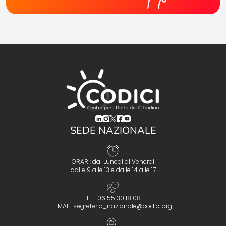
(opens in a new tab)
(opens in a new tab)
(opens in a new tab)
(opens in a new tab)
(opens in a new tab)
SEDE NAZIONALE
ORARI: dal Lunedì al Venerdì
dalle 9 alle 13 e dalle 14 alle 17
TEL: 06 55 30 18 08
EMAIL:
segreteria_nazionale@codici.org