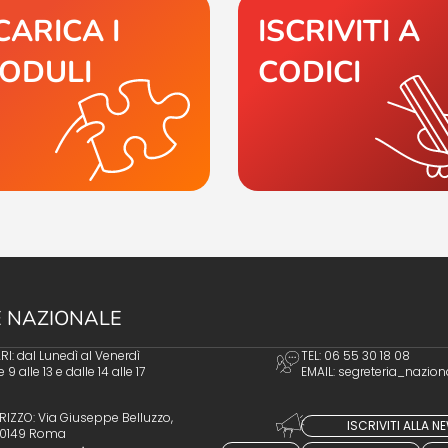
CARICA I
ISCRIVITI A
ODULI
CODICI
 NAZIONALE
I: dal Lunedì al Venerdì
TEL: 06 55 30 18 08
e 9 alle 13 e dalle 14 alle 17
EMAIL:
segreteria_nazion
RIZZO: Via Giuseppe Belluzzo,
ISCRIVITI ALLA 
 00149 Roma