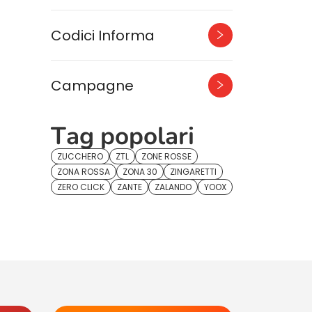
Codici Informa
Campagne
Tag popolari
ZUCCHERO
ZTL
ZONE ROSSE
ZONA ROSSA
ZONA 30
ZINGARETTI
ZERO CLICK
ZANTE
ZALANDO
YOOX