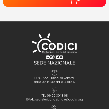
(opens in a new tab)
(opens in a new tab)
(opens in a new tab)
(opens in a new tab)
(opens in a new tab)
SEDE NAZIONALE
ORARI: dal Lunedì al Venerdì
dalle 9 alle 13 e dalle 14 alle 17
TEL: 06 55 30 18 08
EMAIL:
segreteria_nazionale@codici.org