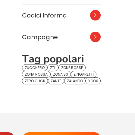
Codici Informa
Campagne
Tag popolari
ZUCCHERO
ZTL
ZONE ROSSE
ZONA ROSSA
ZONA 30
ZINGARETTI
ZERO CLICK
ZANTE
ZALANDO
YOOX