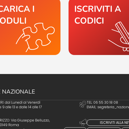
CARICA I
ISCRIVITI A
ODULI
CODICI
 NAZIONALE
I: dal Lunedì al Venerdì
TEL: 06 55 30 18 08
e 9 alle 13 e dalle 14 alle 17
EMAIL:
segreteria_nazion
RIZZO: Via Giuseppe Belluzzo,
ISCRIVITI ALLA 
 00149 Roma