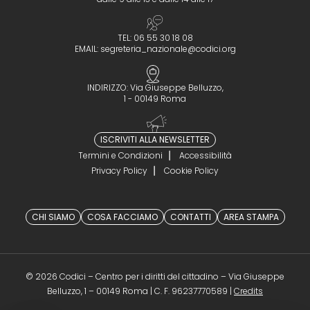
TEL: 06 55 30 18 08
EMAIL:
segreteria_nazionale@codici.org
INDIRIZZO: Via Giuseppe Belluzzo,
1 - 00149 Roma
ISCRIVITI ALLA NEWSLETTER
Termini e Condizioni
Accessibilità
Privacy Policy
Cookie Policy
CHI SIAMO
COSA FACCIAMO
CONTATTI
AREA STAMPA
© 2026 Codici – Centro per i diritti del cittadino – Via Giuseppe
(opens in a 
Belluzzo, 1 – 00149 Roma | C. F. 96237770589 |
Credits