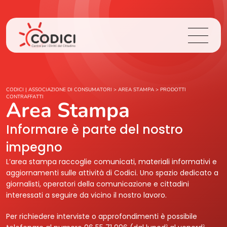
Chi Siamo
CODICI | ASSOCIAZIONE DI CONSUMATORI
>
AREA STAMPA
>
PRODOTTI
CONTRAFFATTI
Area Stampa
Cosa Facciamo
Informare è parte del nostro
Area Stampa
impegno
L’area stampa raccoglie comunicati, materiali informativi e
Contatti
aggiornamenti sulle attività di Codici. Uno spazio dedicato a
giornalisti, operatori della comunicazione e cittadini
interessati a seguire da vicino il nostro lavoro.
Login
Per richiedere interviste o approfondimenti è possibile