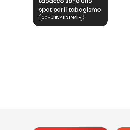
tabacco sono uno
spot per il tabagismo
COMUNICATI STAMPA