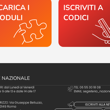
CARICA I
ISCRIVITI A
ODULI
CODICI
 NAZIONALE
I: dal Lunedì al Venerdì
TEL: 06 55 30 18 08
e 9 alle 13 e dalle 14 alle 17
EMAIL:
segreteria_nazion
RIZZO: Via Giuseppe Belluzzo,
ISCRIVITI ALLA 
 00149 Roma