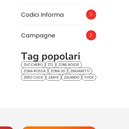
Codici Informa
Campagne
Tag popolari
ZUCCHERO
ZTL
ZONE ROSSE
ZONA ROSSA
ZONA 30
ZINGARETTI
ZERO CLICK
ZANTE
ZALANDO
YOOX