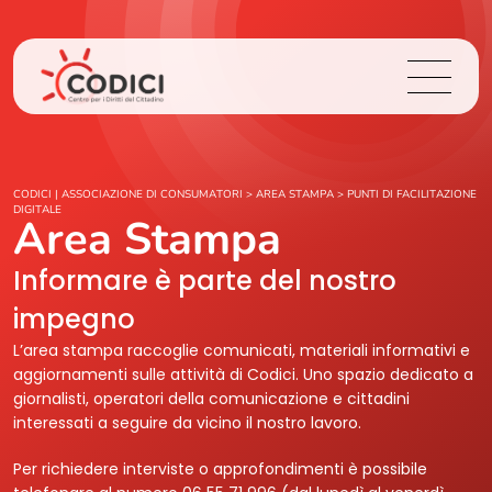
Chi Siamo
CODICI | ASSOCIAZIONE DI CONSUMATORI
>
AREA STAMPA
>
PUNTI DI FACILITAZIONE
DIGITALE
Area Stampa
Cosa Facciamo
Informare è parte del nostro
Area Stampa
impegno
L’area stampa raccoglie comunicati, materiali informativi e
Contatti
aggiornamenti sulle attività di Codici. Uno spazio dedicato a
giornalisti, operatori della comunicazione e cittadini
interessati a seguire da vicino il nostro lavoro.
Login
Per richiedere interviste o approfondimenti è possibile