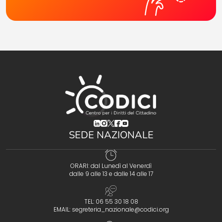
(opens in a new tab)
(opens in a new tab)
(opens in a new tab)
(opens in a new tab)
(opens in a new tab)
SEDE NAZIONALE
ORARI: dal Lunedì al Venerdì
dalle 9 alle 13 e dalle 14 alle 17
TEL: 06 55 30 18 08
EMAIL:
segreteria_nazionale@codici.org