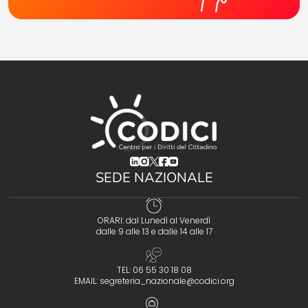
(opens in a new tab)
(opens in a new tab)
(opens in a new tab)
(opens in a new tab)
(opens in a new tab)
SEDE NAZIONALE
ORARI: dal Lunedì al Venerdì
dalle 9 alle 13 e dalle 14 alle 17
TEL: 06 55 30 18 08
EMAIL:
segreteria_nazionale@codici.org