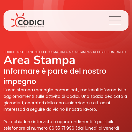
Chi Siamo
CODICI | ASSOCIAZIONE DI CONSUMATORI
>
AREA STAMPA
>
RECESSO CONTRATTO
Area Stampa
Cosa Facciamo
Informare è parte del nostro
impegno
Area Stampa
L’area stampa raccoglie comunicati, materiali informativi e
aggiornamenti sulle attività di Codici. Uno spazio dedicato a
Contatti
giornalisti, operatori della comunicazione e cittadini
interessati a seguire da vicino il nostro lavoro.
Login
Per richiedere interviste o approfondimenti è possibile
telefonare al numero 06 55 71 996 (dal lunedì al venerdì