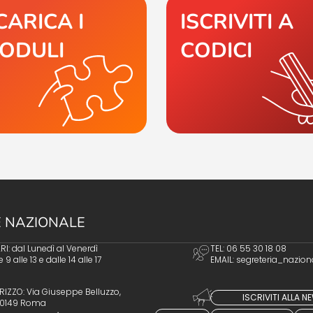
CARICA I
ISCRIVITI A
ODULI
CODICI
 NAZIONALE
I: dal Lunedì al Venerdì
TEL: 06 55 30 18 08
e 9 alle 13 e dalle 14 alle 17
EMAIL:
segreteria_nazion
RIZZO: Via Giuseppe Belluzzo,
ISCRIVITI ALLA 
 00149 Roma