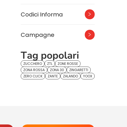
Codici Informa
Campagne
Tag popolari
ZUCCHERO
ZTL
ZONE ROSSE
ZONA ROSSA
ZONA 30
ZINGARETTI
ZERO CLICK
ZANTE
ZALANDO
YOOX