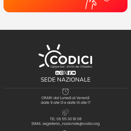
(opens in a new tab)
(opens in a new tab)
(opens in a new tab)
(opens in a new tab)
(opens in a new tab)
SEDE NAZIONALE
ORARI: dal Lunedì al Venerdì
dalle 9 alle 13 e dalle 14 alle 17
TEL: 06 55 30 18 08
EMAIL:
segreteria_nazionale@codici.org