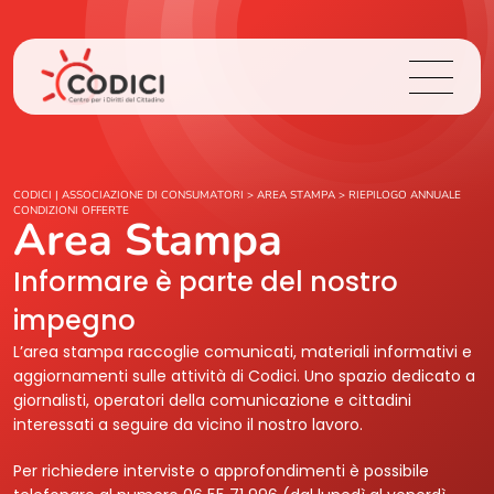
Chi Siamo
CODICI | ASSOCIAZIONE DI CONSUMATORI
>
AREA STAMPA
>
RIEPILOGO ANNUALE
CONDIZIONI OFFERTE
Area Stampa
Cosa Facciamo
Informare è parte del nostro
Area Stampa
impegno
L’area stampa raccoglie comunicati, materiali informativi e
Contatti
aggiornamenti sulle attività di Codici. Uno spazio dedicato a
giornalisti, operatori della comunicazione e cittadini
interessati a seguire da vicino il nostro lavoro.
Login
Per richiedere interviste o approfondimenti è possibile