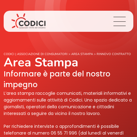
Chi Siamo
CODICI | ASSOCIAZIONE DI CONSUMATORI
>
AREA STAMPA
>
RINNOVO CONTRATTO
Area Stampa
Cosa Facciamo
Informare è parte del nostro
impegno
Area Stampa
L’area stampa raccoglie comunicati, materiali informativi e
aggiornamenti sulle attività di Codici. Uno spazio dedicato a
Contatti
giornalisti, operatori della comunicazione e cittadini
interessati a seguire da vicino il nostro lavoro.
Login
Per richiedere interviste o approfondimenti è possibile
telefonare al numero 06 55 71 996 (dal lunedì al venerdì