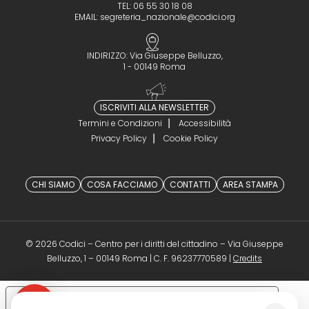
TEL: 06 55 30 18 08
EMAIL:
segreteria_nazionale@codici.org
INDIRIZZO: Via Giuseppe Belluzzo,
1 - 00149 Roma
ISCRIVITI ALLA NEWSLETTER
Termini e Condizioni
Accessibilità
Privacy Policy
Cookie Policy
CHI SIAMO
COSA FACCIAMO
CONTATTI
AREA STAMPA
© 2026 Codici – Centro per i diritti del cittadino – Via Giuseppe
(opens in a 
Belluzzo, 1 – 00149 Roma | C. F. 96237770589 |
Credits
Le tue preferenze relative alla privacy