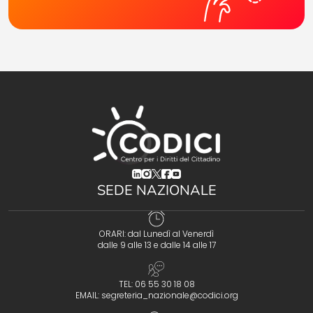
(opens in a new tab)
(opens in a new tab)
(opens in a new tab)
(opens in a new tab)
(opens in a new tab)
SEDE NAZIONALE
ORARI: dal Lunedì al Venerdì
dalle 9 alle 13 e dalle 14 alle 17
TEL: 06 55 30 18 08
EMAIL:
segreteria_nazionale@codici.org