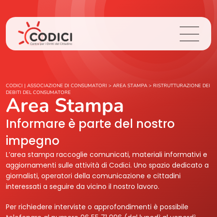
Chi Siamo
CODICI | ASSOCIAZIONE DI CONSUMATORI
>
AREA STAMPA
>
RISTRUTTURAZIONE DEI
DEBITI DEL CONSUMATORE
Area Stampa
Cosa Facciamo
Informare è parte del nostro
Area Stampa
impegno
L’area stampa raccoglie comunicati, materiali informativi e
Contatti
aggiornamenti sulle attività di Codici. Uno spazio dedicato a
giornalisti, operatori della comunicazione e cittadini
interessati a seguire da vicino il nostro lavoro.
Login
Per richiedere interviste o approfondimenti è possibile