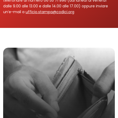
telefonare al numero 06 55 71 996 (dal lunedì al venerdì
dalle 9.00 alle 13.00 e dalle 14.00 alle 17.00) oppure inviare
un’e-mail a
ufficio.stampa@codici.org