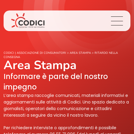
Chi Siamo
CODICI | ASSOCIAZIONE DI CONSUMATORI
>
AREA STAMPA
>
RITARDO NELLA
CONSEGNA
Area Stampa
Cosa Facciamo
Informare è parte del nostro
Area Stampa
impegno
L’area stampa raccoglie comunicati, materiali informativi e
Contatti
aggiornamenti sulle attività di Codici. Uno spazio dedicato a
giornalisti, operatori della comunicazione e cittadini
interessati a seguire da vicino il nostro lavoro.
Login
Per richiedere interviste o approfondimenti è possibile