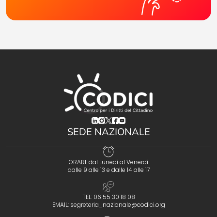
(opens in a new tab)
(opens in a new tab)
(opens in a new tab)
(opens in a new tab)
(opens in a new tab)
SEDE NAZIONALE
ORARI: dal Lunedì al Venerdì
dalle 9 alle 13 e dalle 14 alle 17
TEL: 06 55 30 18 08
EMAIL:
segreteria_nazionale@codici.org