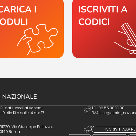
CARICA I
ISCRIVITI A
ODULI
CODICI
 NAZIONALE
I: dal Lunedì al Venerdì
TEL: 06 55 30 18 08
e 9 alle 13 e dalle 14 alle 17
EMAIL:
segreteria_nazion
RIZZO: Via Giuseppe Belluzzo,
ISCRIVITI ALLA 
 00149 Roma