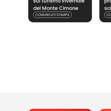
sul turismo invernale
pr
del Monte Cimone
sc
COMUNICATI STAMPA
CO