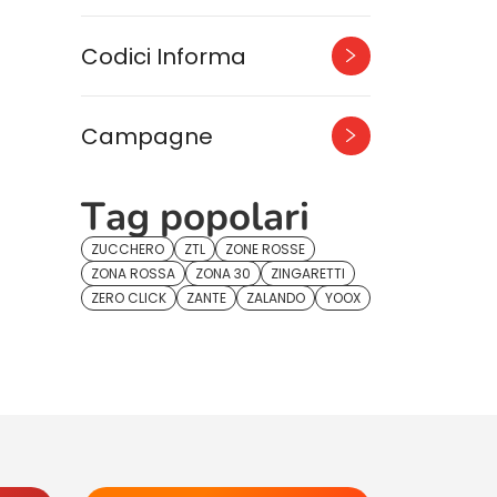
Codici Informa
Campagne
Tag popolari
ZUCCHERO
ZTL
ZONE ROSSE
ZONA ROSSA
ZONA 30
ZINGARETTI
ZERO CLICK
ZANTE
ZALANDO
YOOX