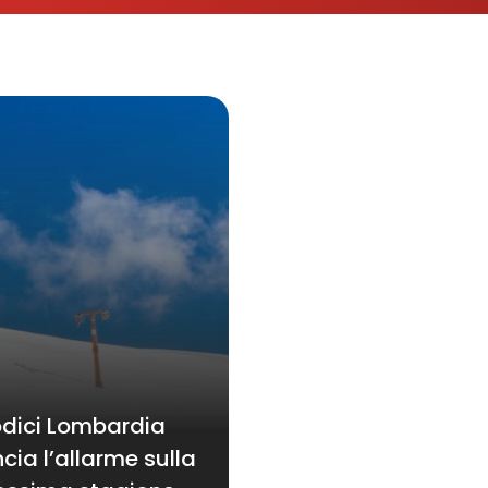
dici Lombardia
ncia l’allarme sulla