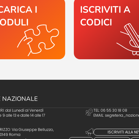
CARICA I
ISCRIVITI A
ODULI
CODICI
 NAZIONALE
I: dal Lunedì al Venerdì
TEL: 06 55 30 18 08
e 9 alle 13 e dalle 14 alle 17
EMAIL:
segreteria_nazion
RIZZO: Via Giuseppe Belluzzo,
ISCRIVITI ALLA 
 00149 Roma