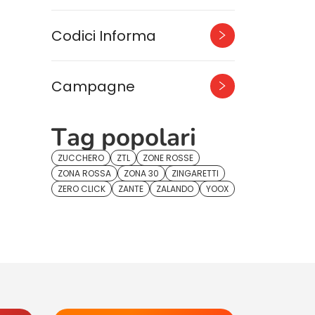
Codici Informa
Campagne
Tag popolari
ZUCCHERO
ZTL
ZONE ROSSE
ZONA ROSSA
ZONA 30
ZINGARETTI
ZERO CLICK
ZANTE
ZALANDO
YOOX