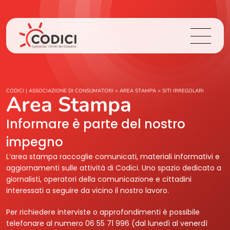
Chi Siamo
CODICI | ASSOCIAZIONE DI CONSUMATORI
>
AREA STAMPA
>
SITI IRREGOLARI
Area Stampa
Cosa Facciamo
Informare è parte del nostro
impegno
Area Stampa
L’area stampa raccoglie comunicati, materiali informativi e
aggiornamenti sulle attività di Codici. Uno spazio dedicato a
Contatti
giornalisti, operatori della comunicazione e cittadini
interessati a seguire da vicino il nostro lavoro.
Login
Per richiedere interviste o approfondimenti è possibile
telefonare al numero 06 55 71 996 (dal lunedì al venerdì