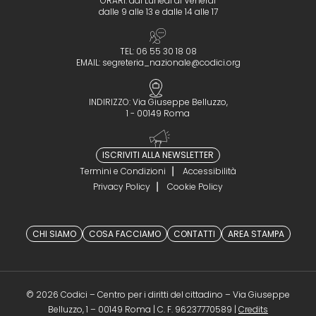
ORARI: dal Lunedì al Venerdì
dalle 9 alle 13 e dalle 14 alle 17
TEL: 06 55 30 18 08
EMAIL:
segreteria_nazionale@codici.org
INDIRIZZO: Via Giuseppe Belluzzo,
1 - 00149 Roma
ISCRIVITI ALLA NEWSLETTER
Termini e Condizioni
Accessibilità
Privacy Policy
Cookie Policy
CHI SIAMO
COSA FACCIAMO
CONTATTI
AREA STAMPA
© 2026 Codici – Centro per i diritti del cittadino – Via Giuseppe
(opens in a 
Belluzzo, 1 – 00149 Roma | C. F. 96237770589 |
Credits