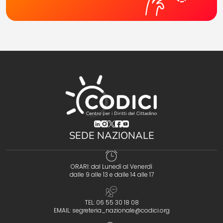
(opens in a new tab)
(opens in a new tab)
(opens in a new tab)
(opens in a new tab)
(opens in a new tab)
SEDE NAZIONALE
ORARI: dal Lunedì al Venerdì
dalle 9 alle 13 e dalle 14 alle 17
TEL: 06 55 30 18 08
EMAIL:
segreteria_nazionale@codici.org