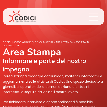
Chi Siamo
CODICI | ASSOCIAZIONE DI CONSUMATORI
>
AREA STAMPA
>
SOCIETÀ IN
LIQUIDAZIONE
Area Stampa
Cosa Facciamo
Informare è parte del nostro
Area Stampa
impegno
L’area stampa raccoglie comunicati, materiali informativi e
Contatti
aggiornamenti sulle attività di Codici. Uno spazio dedicato a
giornalisti, operatori della comunicazione e cittadini
interessati a seguire da vicino il nostro lavoro.
Login
Per richiedere interviste o approfondimenti è possibile