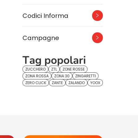
Codici Informa
Campagne
Tag popolari
ZUCCHERO
ZTL
ZONE ROSSE
ZONA ROSSA
ZONA 30
ZINGARETTI
ZERO CLICK
ZANTE
ZALANDO
YOOX