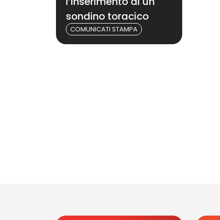
l’inserimento di un
sondino toracico
COMUNICATI STAMPA