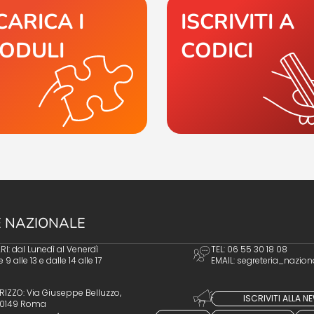
CARICA I
ISCRIVITI A
ODULI
CODICI
 NAZIONALE
I: dal Lunedì al Venerdì
TEL: 06 55 30 18 08
e 9 alle 13 e dalle 14 alle 17
EMAIL:
segreteria_nazion
RIZZO: Via Giuseppe Belluzzo,
ISCRIVITI ALLA 
 00149 Roma