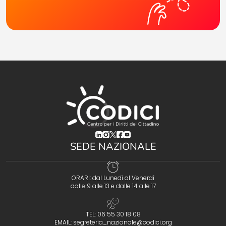
(opens in a new tab)
(opens in a new tab)
(opens in a new tab)
(opens in a new tab)
(opens in a new tab)
SEDE NAZIONALE
ORARI: dal Lunedì al Venerdì
dalle 9 alle 13 e dalle 14 alle 17
TEL: 06 55 30 18 08
EMAIL:
segreteria_nazionale@codici.org