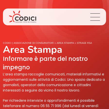
Chi Siamo
CODICI | ASSOCIAZIONE DI CONSUMATORI
>
AREA STAMPA
>
STRAGE RSA
Area Stampa
Cosa Facciamo
Informare è parte del nostro
impegno
Area Stampa
L’area stampa raccoglie comunicati, materiali informativi e
aggiornamenti sulle attività di Codici. Uno spazio dedicato a
Contatti
giornalisti, operatori della comunicazione e cittadini
interessati a seguire da vicino il nostro lavoro.
Login
Per richiedere interviste o approfondimenti è possibile
telefonare al numero 06 55 71 996 (dal lunedì al venerdì