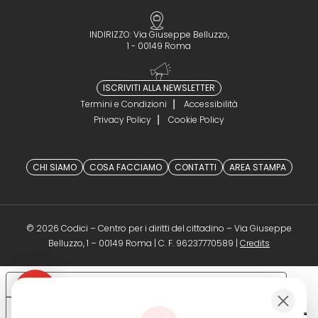
INDIRIZZO: Via Giuseppe Belluzzo,
1 - 00149 Roma
ISCRIVITI ALLA NEWSLETTER
Termini e Condizioni
Accessibilità
Privacy Policy
Cookie Policy
CHI SIAMO
COSA FACCIAMO
CONTATTI
AREA STAMPA
© 2026 Codici – Centro per i diritti del cittadino – Via Giuseppe
(opens in a 
Belluzzo, 1 – 00149 Roma | C. F. 96237770589 |
Credits
Le tue preferenze relative alla privacy
Informativa sulla raccolta