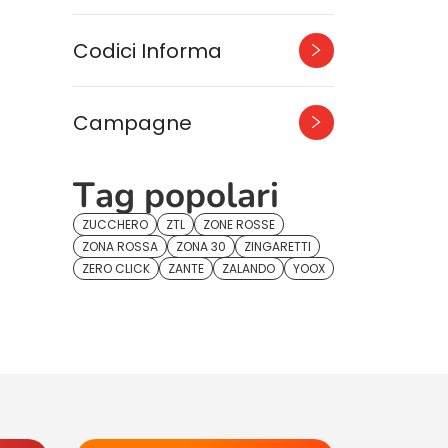
Codici Informa
Campagne
Tag popolari
ZUCCHERO
ZTL
ZONE ROSSE
ZONA ROSSA
ZONA 30
ZINGARETTI
ZERO CLICK
ZANTE
ZALANDO
YOOX