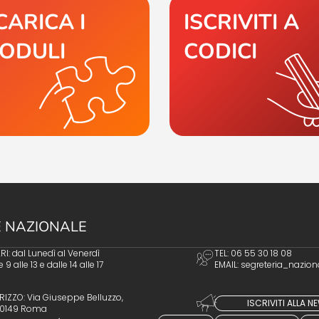
CARICA I
ISCRIVITI A
ODULI
CODICI
 NAZIONALE
I: dal Lunedì al Venerdì
TEL: 06 55 30 18 08
e 9 alle 13 e dalle 14 alle 17
EMAIL:
segreteria_nazion
RIZZO: Via Giuseppe Belluzzo,
ISCRIVITI ALLA 
 00149 Roma