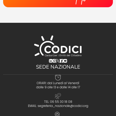
(opens in a new tab)
(opens in a new tab)
(opens in a new tab)
(opens in a new tab)
(opens in a new tab)
SEDE NAZIONALE
ORARI: dal Lunedì al Venerdì
dalle 9 alle 13 e dalle 14 alle 17
TEL: 06 55 30 18 08
EMAIL:
segreteria_nazionale@codici.org