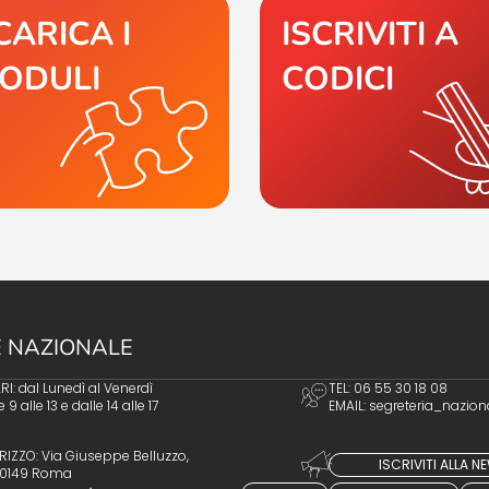
CARICA I
ISCRIVITI A
ODULI
CODICI
 NAZIONALE
I: dal Lunedì al Venerdì
TEL: 06 55 30 18 08
e 9 alle 13 e dalle 14 alle 17
EMAIL:
segreteria_nazion
RIZZO: Via Giuseppe Belluzzo,
ISCRIVITI ALLA 
 00149 Roma