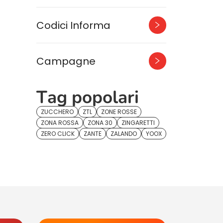
Codici Informa
Campagne
Tag popolari
ZUCCHERO
ZTL
ZONE ROSSE
ZONA ROSSA
ZONA 30
ZINGARETTI
ZERO CLICK
ZANTE
ZALANDO
YOOX