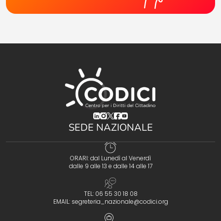
(opens in a new tab)
(opens in a new tab)
(opens in a new tab)
(opens in a new tab)
(opens in a new tab)
SEDE NAZIONALE
ORARI: dal Lunedì al Venerdì
dalle 9 alle 13 e dalle 14 alle 17
TEL: 06 55 30 18 08
EMAIL:
segreteria_nazionale@codici.org