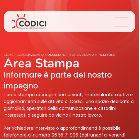
Chi Siamo
CODICI | ASSOCIAZIONE DI CONSUMATORI
>
AREA STAMPA
>
TICKETONE
Area Stampa
Cosa Facciamo
Informare è parte del nostro
impegno
Area Stampa
L’area stampa raccoglie comunicati, materiali informativi e
aggiornamenti sulle attività di Codici. Uno spazio dedicato a
Contatti
giornalisti, operatori della comunicazione e cittadini
interessati a seguire da vicino il nostro lavoro.
Login
Per richiedere interviste o approfondimenti è possibile
telefonare al numero 06 55 71 996 (dal lunedì al venerdì