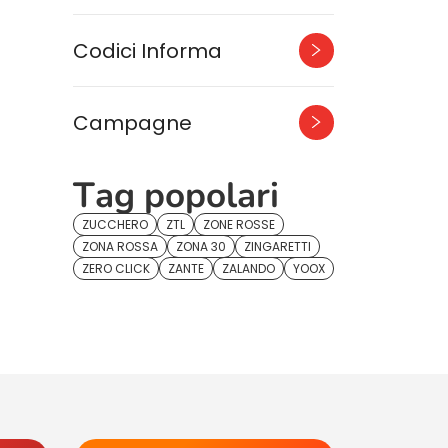
Codici Informa
Campagne
Tag popolari
ZUCCHERO
ZTL
ZONE ROSSE
ZONA ROSSA
ZONA 30
ZINGARETTI
ZERO CLICK
ZANTE
ZALANDO
YOOX