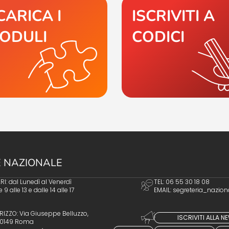
CARICA I
ISCRIVITI A
ODULI
CODICI
 NAZIONALE
I: dal Lunedì al Venerdì
TEL: 06 55 30 18 08
e 9 alle 13 e dalle 14 alle 17
EMAIL:
segreteria_nazion
RIZZO: Via Giuseppe Belluzzo,
ISCRIVITI ALLA 
 00149 Roma