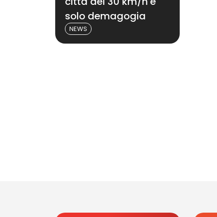
città dei 30 km/h è
solo demagogia
NEWS