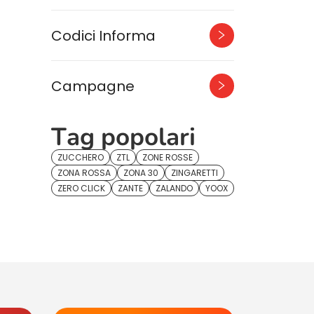
Codici Informa
Campagne
Tag popolari
ZUCCHERO
ZTL
ZONE ROSSE
ZONA ROSSA
ZONA 30
ZINGARETTI
ZERO CLICK
ZANTE
ZALANDO
YOOX