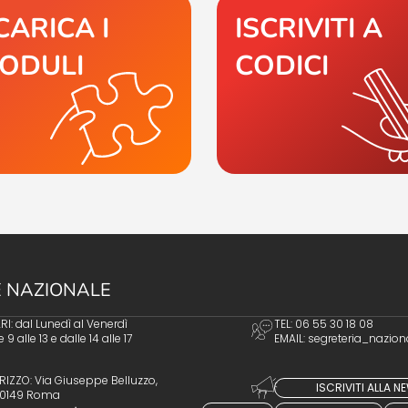
CARICA I
ISCRIVITI A
ODULI
CODICI
 NAZIONALE
I: dal Lunedì al Venerdì
TEL: 06 55 30 18 08
e 9 alle 13 e dalle 14 alle 17
EMAIL:
segreteria_nazion
RIZZO: Via Giuseppe Belluzzo,
ISCRIVITI ALLA 
 00149 Roma