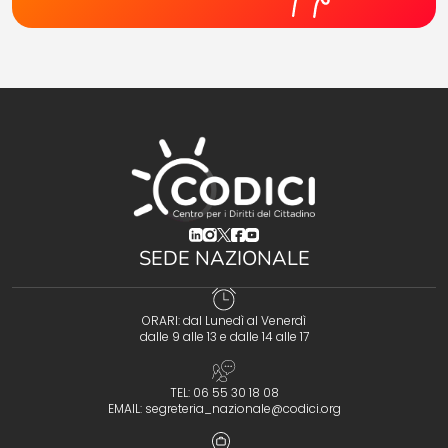
(opens in a new tab)
(opens in a new tab)
(opens in a new tab)
(opens in a new tab)
(opens in a new tab)
SEDE NAZIONALE
ORARI: dal Lunedì al Venerdì
dalle 9 alle 13 e dalle 14 alle 17
TEL: 06 55 30 18 08
EMAIL:
segreteria_nazionale@codici.org