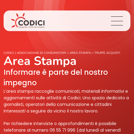
Chi Siamo
CODICI | ASSOCIAZIONE DI CONSUMATORI
>
AREA STAMPA
>
TRUFFE ACQUISTI
Area Stampa
Cosa Facciamo
Informare è parte del nostro
impegno
Area Stampa
L’area stampa raccoglie comunicati, materiali informativi e
aggiornamenti sulle attività di Codici. Uno spazio dedicato a
Contatti
giornalisti, operatori della comunicazione e cittadini
interessati a seguire da vicino il nostro lavoro.
Login
Per richiedere interviste o approfondimenti è possibile
telefonare al numero 06 55 71 996 (dal lunedì al venerdì