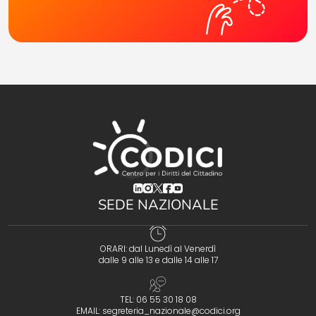
(opens in a new tab)
(opens in a new tab)
(opens in a new tab)
(opens in a new tab)
(opens in a new tab)
SEDE NAZIONALE
ORARI: dal Lunedì al Venerdì
dalle 9 alle 13 e dalle 14 alle 17
TEL: 06 55 30 18 08
EMAIL:
segreteria_nazionale@codici.org