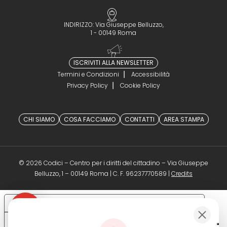
INDIRIZZO: Via Giuseppe Belluzzo,
1 - 00149 Roma
ISCRIVITI ALLA NEWSLETTER
Termini e Condizioni
Accessibilità
Privacy Policy
Cookie Policy
CHI SIAMO
COSA FACCIAMO
CONTATTI
AREA STAMPA
© 2026 Codici – Centro per i diritti del cittadino – Via Giuseppe
(opens in a 
Belluzzo, 1 – 00149 Roma | C. F. 96237770589 |
Credits
Le tue preferenze relative alla privacy
Informativa sulla raccolta